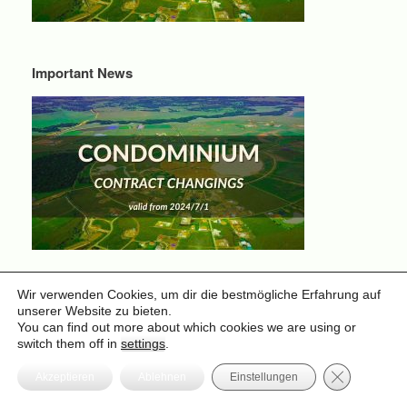
Important News
Wir verwenden Cookies, um dir die bestmögliche Erfahrung auf
Video – Mit Sicherheit ins Glück
unserer Website zu bieten.
You can find out more about which cookies we are using or
switch them off in
settings
.
GDPR Cooki
Akzeptieren
Ablehnen
Einstellungen