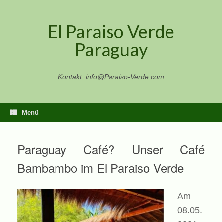
Zum
Inhalt
El Paraiso Verde
springen
Paraguay
Kontakt: info@Paraiso-Verde.com
Menü
Paraguay Café? Unser Café
Bambambo im El Paraiso Verde
Am
08.05.