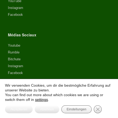
YouTube
Instagram
Facebook
Médias Sociaux
Youtube
Rumble
Bitchute
Instagram
Facebook
Wir verwenden Cookies, um dir die bestmögliche Erfahrung auf
unserer Website zu bieten.
Social Media
You can find out more about which cookies we are using or
switch them off in
settings
.
YouTube
GDPR Cooki
Akzeptieren
Ablehnen
Einstellungen
Instagram
Facebook