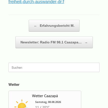
freiheit-durch-auswander-dr:f
Beitragsnavigation
←
Erfahrungsbericht M.
Newsletter: Radio FM 98.1 Caazapa…
→
Suche
nach:
Wetter
Wetter Caazapá
Samstag, 08.08.2026
11 / 20°C