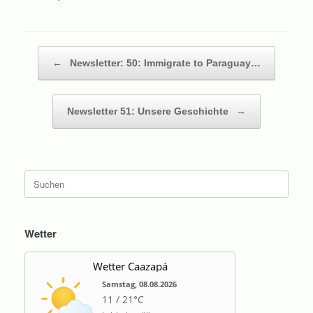
Beitragsnavigation
←
Newsletter: 50: Immigrate to Paraguay…
Newsletter 51: Unsere Geschichte
→
Suche
nach:
Wetter
Wetter Caazapá
Samstag, 08.08.2026
11 / 21°C