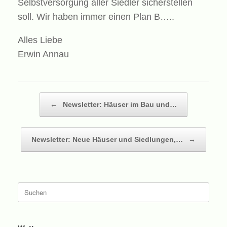
Selbstversorgung aller Siedler sicherstellen
soll. Wir haben immer einen Plan B…..
Alles Liebe
Erwin Annau
Beitragsnavigation
←
Newsletter: Häuser im Bau und…
Newsletter: Neue Häuser und Siedlungen,…
→
Suche
nach: