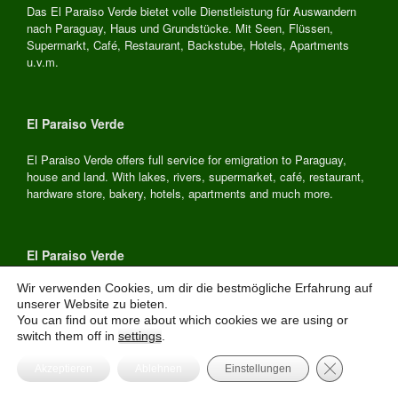
Das El Paraiso Verde bietet volle Dienstleistung für Auswandern
nach Paraguay, Haus und Grundstücke. Mit Seen, Flüssen,
Supermarkt, Café, Restaurant, Backstube, Hotels, Apartments
u.v.m.
El Paraiso Verde
El Paraiso Verde offers full service for emigration to Paraguay,
house and land. With lakes, rivers, supermarket, café, restaurant,
hardware store, bakery, hotels, apartments and much more.
El Paraiso Verde
Wir verwenden Cookies, um dir die bestmögliche Erfahrung auf
El Paraiso Verde ofrece servicio completo para emigrar a
unserer Website zu bieten.
Paraguay, casa y terreno. Con lagos, ríos, supermercado,
You can find out more about which cookies we are using or
cafetería, restaurante, ferretería, panadería, hoteles, pisos y
switch them off in
settings
.
mucho más.
GDPR Cooki
Akzeptieren
Ablehnen
Einstellungen