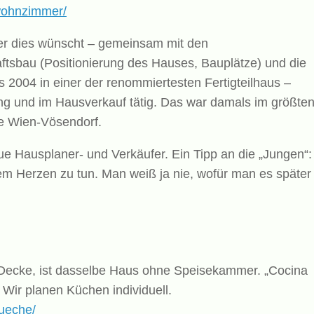
/wohnzimmer/
er dies wünscht – gemeinsam mit den
tsbau (Positionierung des Hauses, Bauplätze) und die
 2004 in einer der renommiertesten Fertigteilhaus –
g und im Hausverkauf tätig. Das war damals im größte
e Wien-Vösendorf.
eue Hausplaner- und Verkäufer. Ein Tipp an die „Jungen“:
em Herzen zu tun. Man weiß ja nie, wofür man es später
 Decke, ist dasselbe Haus ohne Speisekammer. „Cocina
 Wir planen Küchen individuell.
kueche/