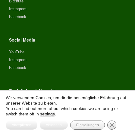
Bitchute
Instagram
Facebook
Social Media
YouTube
Instagram
Facebook
Rechtliches & Kontakt
Wir verwenden Cookies, um dir die bestmögliche Erfahrung auf
Sie möchten auch ins Paradies?
unserer Website zu bieten.
You can find out more about which cookies we are using or
Newsletter bestellen
switch them off in
settings
.
Kontakt
GDPR Cooki
Akzeptieren
Ablehnen
Einstellungen
Impressum
Datenschutz